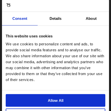
Avis
Consent
Details
About
This website uses cookies
Visiting from the United States?
We use cookies to personalize content and ads, to
provide social media features and to analyse our traffic.
We also share information about your use of our site with
For a better experience, please visit our:
our social media, advertising and analytics partners who
may combine it with other information that you’ve
provided to them or that they’ve collected from your use
US website
of their services.
No, stay here
Allow All