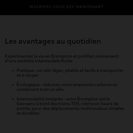
INSCRIVEZ-VOUS DÈS MAINTENANT
Les avantages au quotidien
Expérimentez la vie en Brompton et profitez pleinement
d’une mobilité intermodale fluide
Pratique : un vélo léger, pliable et facile à transporter
et à ranger
Écologique : réduisez votre empreinte carbone en
combinant train et vélo
Intermodalité intégrée : votre Brompton est le
bienvenu à bord des trains TER, même en heure de
pointe, pour des déplacements multimodaux simples
et durables