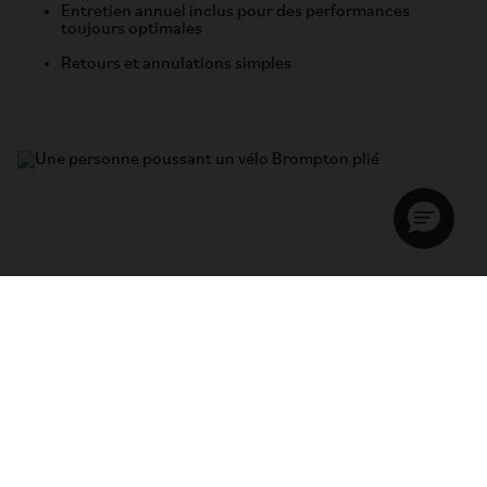
Entretien annuel inclus pour des performances
toujours optimales
Retours et annulations simples
L’essai ultime pour l'intermodalité
À partir de 41 €/mois, profitez d’un Brompton reconditionné
livré directement chez vous. Conçu pour accompagner vos
trajets en train, métro ou bus, le Brompton s’intègre
parfaitement à votre quotidien.
Caractéristiques clés
Disponible en version 6 vitesses