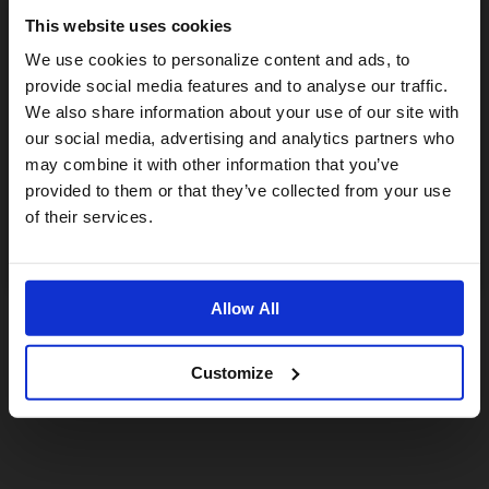
This website uses cookies
Visiting from the United States?
We use cookies to personalize content and ads, to
provide social media features and to analyse our traffic.
We also share information about your use of our site with
For a better experience, please visit our:
our social media, advertising and analytics partners who
may combine it with other information that you’ve
provided to them or that they’ve collected from your use
US website
of their services.
No, stay here
Allow All
Customize