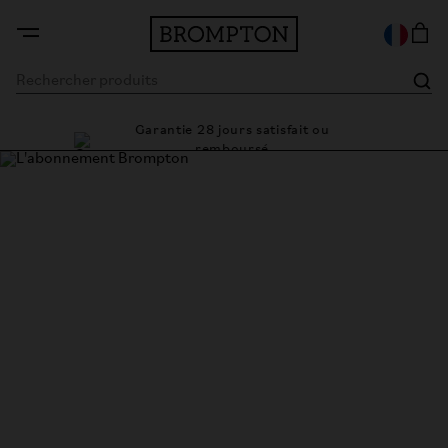
Garantie 28 jours satisfait ou
Des solutions 
remboursé
L'abonnement Brompton en
partenariat avec SNCF Voyageurs
Alliez mobilité durable et liberté avec l'abonnement
Brompton, conçu pour vos trajets quotidiens et pour
compléter parfaitement vos déplacements en train.
En partenariat avec SNCF Voyageurs, Brompton propose une
offre de location de vélos pliants à partir de 41€ par mois.
Cette initiative vise à promouvoir une mobilité plus douce et
durable, en combinant les trajets en train avec l'utilisation du
vélo pliant Brompton.