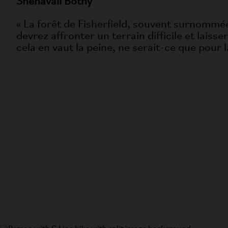
Shenavall Bothy
« La forêt de Fisherfield, souvent surnommée '
devrez affronter un terrain difficile et lais
cela en vaut la peine, ne serait-ce que pour 
G Line