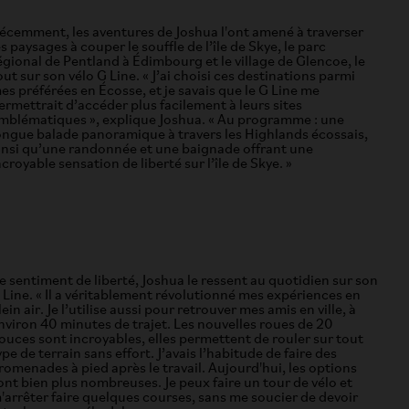
écemment, les aventures de Joshua l'ont amené à traverser
es paysages à couper le souffle de l’île de Skye, le parc
égional de Pentland à Édimbourg et le village de Glencoe, le
out sur son vélo G Line. « J’ai choisi ces destinations parmi
es préférées en Écosse, et je savais que le G Line me
ermettrait d’accéder plus facilement à leurs sites
mblématiques », explique Joshua. « Au programme : une
ongue balade panoramique à travers les Highlands écossais,
insi qu’une randonnée et une baignade offrant une
ncroyable sensation de liberté sur l’île de Skye. »
e sentiment de liberté, Joshua le ressent au quotidien sur son
 Line. « Il a véritablement révolutionné mes expériences en
lein air. Je l’utilise aussi pour retrouver mes amis en ville, à
nviron 40 minutes de trajet. Les nouvelles roues de 20
ouces sont incroyables, elles permettent de rouler sur tout
ype de terrain sans effort. J’avais l’habitude de faire des
romenades à pied après le travail. Aujourd'hui, les options
ont bien plus nombreuses. Je peux faire un tour de vélo et
'arrêter faire quelques courses, sans me soucier de devoir