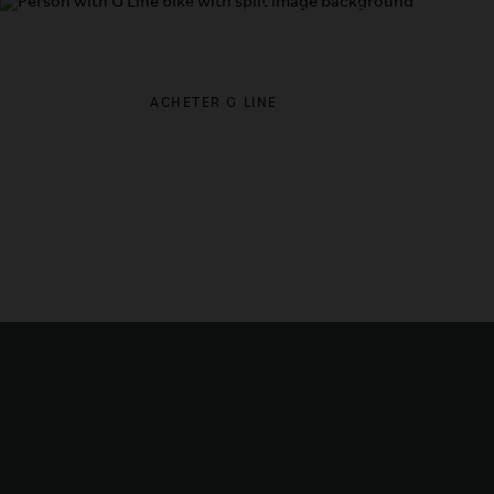
Le vélo le plus polyvalent au monde.
ACHETER G LINE