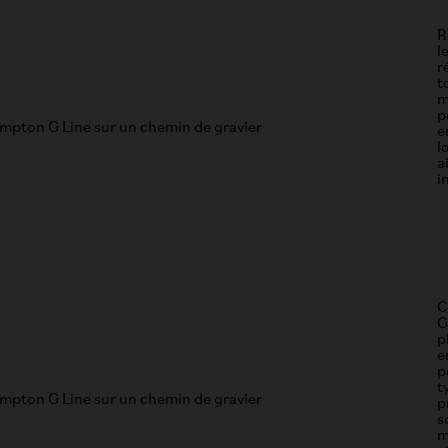
R
l
r
t
m
p
e
l
a
i
C
G
p
e
p
t
p
s
m