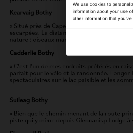
We use cookies to personaliz
information about your use of
Kearvaig Bothy
other information that you’ve
« Situé près de Cape Wrath, ce bothy se trou
escarpées. La distance entre le débarcadère 
nature : oiseaux marins, macareux, dauphins
Cadderlie Bothy
« C'est l'un de mes endroits préférés en rai
parfait pour le vélo et la randonnée. Longer l
spectaculaires sur le lac paisible et les so
Suileag Bothy
« Bien que le chemin menant de la route prin
piste qui y mène depuis Glencanisp Lodge à v