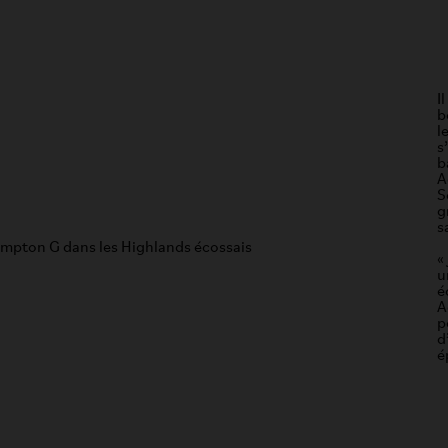
I
b
l
s
b
A
S
g
s
«
u
é
A
p
d
é