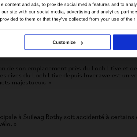
e content and ads, to provide social media features and to analy
 our site with our social media, advertising and analytics partn
US website
 provided to them or that they’ve collected from your use of their
ve sur une plage isolée avec des vues spectaculai
No, stay here
du ferry et le bothy est d’environ 11 km. C’est 
, phoques, cerfs élaphes, lièvres de montagne e
Customize
son de son emplacement près du Loch Etive et des
es rives du Loch Etive depuis Inverawe est un vrai
mmets majestueux. »
cipale à Suileag Bothy soit accidenté à certains
élo. »