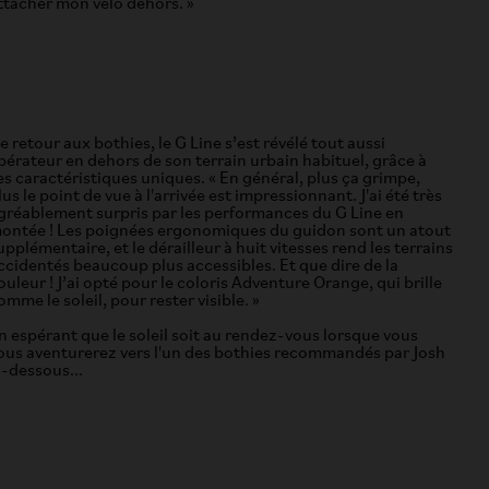
ttacher mon vélo dehors. »
e retour aux bothies, le G Line s’est révélé tout aussi
ibérateur en dehors de son terrain urbain habituel, grâce à
es caractéristiques uniques. « En général, plus ça grimpe,
lus le point de vue à l'arrivée est impressionnant. J'ai été très
gréablement surpris par les performances du G Line en
ontée ! Les poignées ergonomiques du guidon sont un atout
upplémentaire, et le dérailleur à huit vitesses rend les terrains
ccidentés beaucoup plus accessibles. Et que dire de la
ouleur ! J’ai opté pour le coloris Adventure Orange, qui brille
omme le soleil, pour rester visible. »
n espérant que le soleil soit au rendez-vous lorsque vous
ous aventurerez vers l'un des bothies recommandés par Josh
i-dessous...