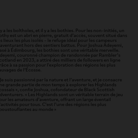
l y a les boltholes, et il y a les bothies. Pour les non-initiés, un
othy est un abri en pierre, gratuit d’accès, souvent situé dans
es lieux les plus isolés – le refuge idéal pour les campeurs
’aventurant hors des sentiers battus. Pour Joshua Adeyemi,
asé à Édimbourg, les bothies sont une véritable merveille.
deyemi, couronné champion de randonnée par Rambler’s
cotland en 2023, a attiré des milliers de followers en ligne
râce à sa passion pour l'exploration des régions les plus
auvages de l’Écosse.
 Je suis passionné par la nature et l’aventure, et je consacre
ne grande partie de mon temps à explorer les Highlands
cossais », confie Joshua, cofondateur de Black Scottish
dventurers. « Les Highlands sont un véritable terrain de jeu
our les amateurs d’aventure, offrant un large éventail
’activités pour tous. C’est l’une des régions les plus
poustouflantes au monde »