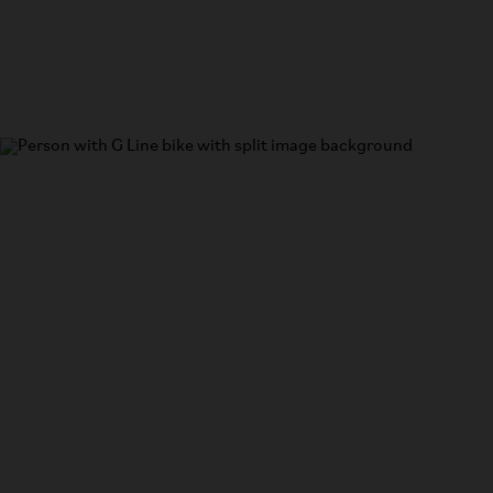
G Line
Le vélo le plus polyvalent au monde.