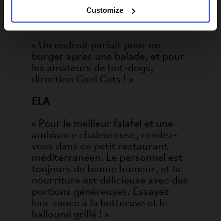
rafraîchissez-vous chez Arctic. »
Customize
Poco Loco
« Un endroit parfait pour un
burger après une balade, et pour
les amateurs de hot-dogs,
direction Cool Cats ! »
ELA
« Pour le meilleur falafel et une
ambiance chaleureuse, rendez-
vous dans ce petit restaurant
méditerranéen. Le personnel est
toujours de bonne humeur, et la
nourriture est délicieuse avec des
portions généreuses. Essayez
leur sauce à la betterave et le
halloumi grillé ! »