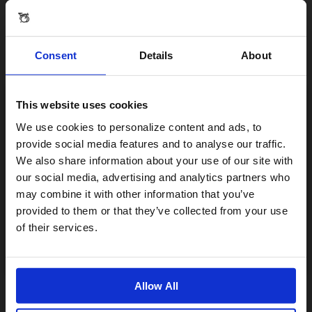
encore chauds. »
Moody Coffee
Consent
Details
About
« Pédalez le long de la rivière pour
rejoindre le centre-ville et
This website uses cookies
savourez un café et un brownie
chez Moody Coffee. Ne vous
Visiting from the United States?
We use cookies to personalize content and ads, to
laissez pas tromper par le nom –
provide social media features and to analyse our traffic.
ici, les sourires sont partout ! »
We also share information about your use of our site with
For a better experience, please visit our:
our social media, advertising and analytics partners who
Arctic Juice & Cafe
may combine it with other information that you’ve
provided to them or that they’ve collected from your use
US website
« Après une matinée
of their services.
d’exploration le long de la rivière
No, stay here
et dans la forêt – un cadre
époustouflant avec de nombreux
endroits pour simplement
Allow All
profiter du paysage –