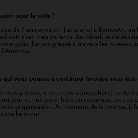
ion pour la voile ?
'âge de 7 ans environ. J'ai grandi à Exmouth, au b
redi soir avec mes parents. Au début, je détestais
dre goût. J'ai progressé à travers les niveaux j
 l'America.
ce qui vous pousse à continuer lorsque vous êtes 
qui nous pousse, c'est cette atmosphère, cette é
ent jour et nuit pour faire en sorte que tout se 
ette organisation. Au moment de la course, il f
ravaillé si dur.