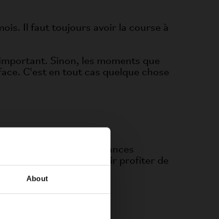
s. Il faut toujours avoir la course à
'important. Sinon, les moments que
 face. C'est en tout cas quelque chose
ons la plupart de nos séances
nt appréciable de pouvoir profiter de
About