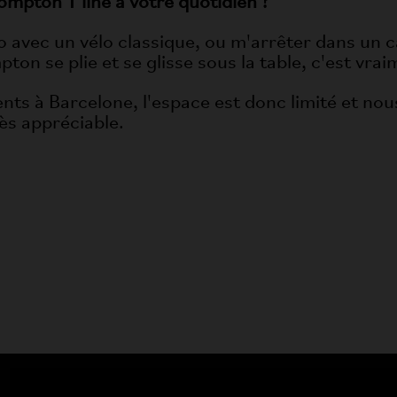
mpton T line à votre quotidien ?
o avec un vélo classique, ou m'arrêter dans un c
ton se plie et se glisse sous la table, c'est vra
ts à Barcelone, l'espace est donc limité et nou
ès appréciable.