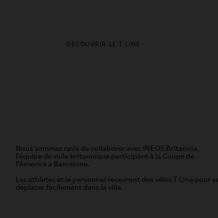
l'équipage INEOS Britannia
TROUVER U
DÉCOUVRIR LE T LINE
Nous sommes ravis de collaborer avec INEOS Britannia,
l'équipe de voile britannique participant à la Coupe de
l'America à Barcelone.
Les athlètes et le personnel recevront des vélos T Line pour s
déplacer facilement dans la ville.