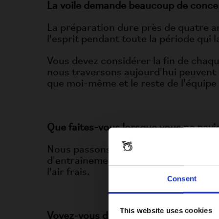
La voile demande beaucoup de concen
La préparation dure près de quatre an
l'esprit pendant toute la période qui 
Vous devez considérer la fin de cha
nous traversons aujourd'hui peuvent de
que moi-même et le reste de l'équipe 
Que faites-vous lorsque vous ne navi
Nous passons beaucoup de temps sur n
d'entraînement à l'extérieur sur nos 
l'air frais.
Consent
This website uses cookies
Voyez-vous des similarités entre le cyc