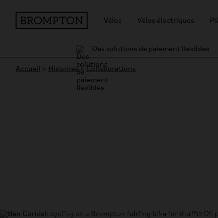
Vélos
Vélos électriques
Pi
Des solutions de paiement flexibles
Accueil
>
Histoires
>
Collaborations
Brompton x INEOS
Brompton devient le fournisseur officiel de vélos pl