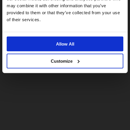
may combine it with other information that you’ve
provided to them or that they’ve collected from your use
US website
of their services.
No, stay here
Allow All
Customize