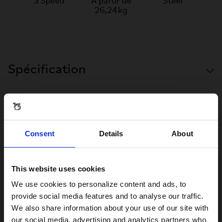
3 Speed
À partir de
Steel
26,24 kg
Spécification
Consent
Details
About
Commentaires et questions
This website uses cookies
Visiting from the United States?
C LINE UTILITY WITH BATTERY LIGHTING - SILVER
We use cookies to personalize content and ads, to
provide social media features and to analyse our traffic.
We also share information about your use of our site with
Avis
For a better experience, please visit our:
our social media, advertising and analytics partners who