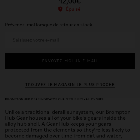
12,00€
Épuisé
Prévenez-moi lorsque de retour en stock
ENVOYEZ-MOI UN E-MAIL
TROUVEZ LE MAGASIN LE PLUS PROCHE
BROMPTON HUB GEAR INDICATOR CHAIN STURMEY - ALLOY SHELL
Unlike a traditional derailleur system, our Brompton
Hub Gear houses all of your bike's gears inside the
alloy hub shell. A Gear Hub keeps your gears
protected from the elements so they're less likely to
become damaged over time from dirt and water,