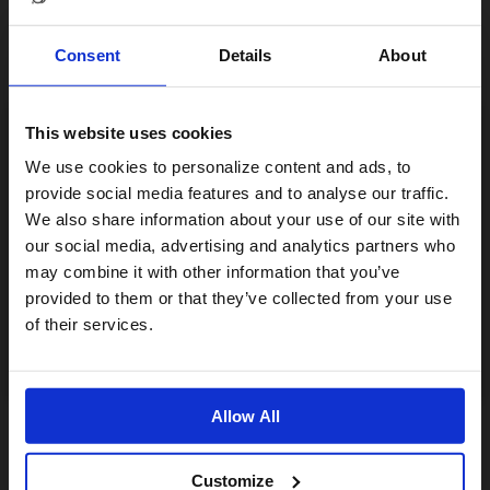
Consent
Details
About
This website uses cookies
Visiting from the United States?
We use cookies to personalize content and ads, to
provide social media features and to analyse our traffic.
We also share information about your use of our site with
For a better experience, please visit our:
our social media, advertising and analytics partners who
may combine it with other information that you’ve
provided to them or that they’ve collected from your use
US website
of their services.
No, stay here
Allow All
Customize