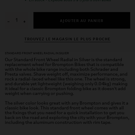
✓
En stock - Expédié sous 3 à 5 jours ouvrables
AJOUTER AU PANIER
−
+
TROUVEZ LE MAGASIN LE PLUS PROCHE
STANDARD FRONT WHEEL RADIAL IN SILVER
Our Standard Front Wheel Radial in Silver is the standard
replacement wheel for Brompton Bikes that is compatible
with the whole bike range including both Schrader and
Presta valves. Shave weight off, maximize performance, and
rock a radial-laced wheel like this one. The wheel is strong,
and durable yet lightweight (weighing only 0.04kg) making
it ideal for a classic Brompton folding bike as it doesn't add
weight when carrying or pushing.
The silver color looks great with any Brompton and gives it a
classic bike look. This standard front wheel comes with all
the fixings that you need for a quick installation to get you
back on the road and exploring the city with your Brompton,
including the aluminum construction with rim tape.