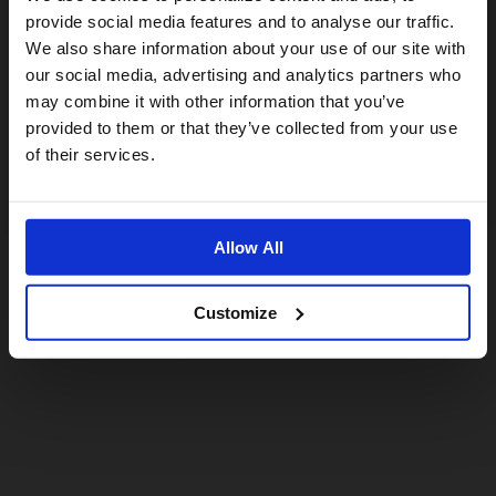
provide social media features and to analyse our traffic.
We also share information about your use of our site with
For a better experience, please visit our:
our social media, advertising and analytics partners who
may combine it with other information that you’ve
provided to them or that they’ve collected from your use
US website
of their services.
No, stay here
Allow All
Customize