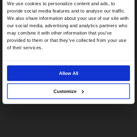
Visiting from the United States?
We use cookies to personalize content and ads, to
provide social media features and to analyse our traffic.
We also share information about your use of our site with
For a better experience, please visit our:
our social media, advertising and analytics partners who
may combine it with other information that you’ve
provided to them or that they’ve collected from your use
US website
of their services.
No, stay here
Allow All
Customize