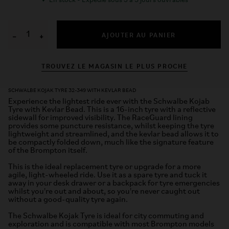
✓
En stock - Expédié sous 3 à 5 jours ouvrables
AJOUTER AU PANIER
−
+
TROUVEZ LE MAGASIN LE PLUS PROCHE
SCHWALBE KOJAK TYRE 32-349 WITH KEVLAR BEAD
Experience the lightest ride ever with the Schwalbe Kojab
Tyre with Kevlar Bead. This is a 16-inch tyre with a reflective
sidewall for improved visibility. The RaceGuard lining
provides some puncture resistance, whilst keeping the tyre
lightweight and streamlined, and the kevlar bead allows it to
be compactly folded down, much like the signature feature
of the Brompton itself.
This is the ideal replacement tyre or upgrade for a more
agile, light-wheeled ride. Use it as a spare tyre and tuck it
away in your desk drawer or a backpack for tyre emergencies
whilst you're out and about, so you're never caught out
without a good-quality tyre again.
The Schwalbe Kojak Tyre is ideal for city commuting and
exploration and is compatible with most Brompton models