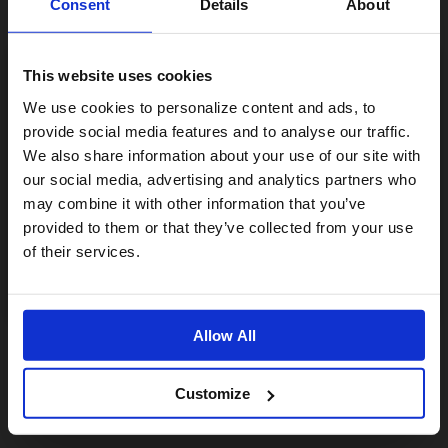
Consent
Details
About
This website uses cookies
Visiting from the United States?
We use cookies to personalize content and ads, to
provide social media features and to analyse our traffic.
We also share information about your use of our site with
For a better experience, please visit our:
our social media, advertising and analytics partners who
may combine it with other information that you’ve
provided to them or that they’ve collected from your use
US website
of their services.
No, stay here
Allow All
Customize