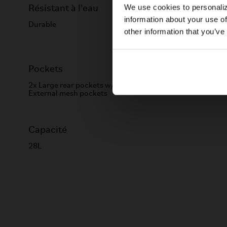
We use cookies to personaliz
Résistant à l'eau
information about your use of
Durable
other information that you’ve
Pockets
2x Large rear pockets w/integral bottle sleeve​ & 2x
External mesh pockets​
Capacité
28L