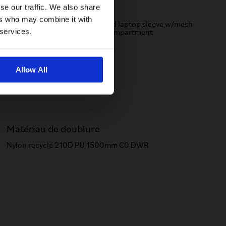
se our traffic. We also share
Feature
ers who may combine it with
Extra load carry system, padded laptop sleeve w/mesh
 services.
pocket​ & Large main rolltop compartment​
Cover
Allow All
Rain Cover Included
Matériau de doublure
Nylon recyclé 210D PU 1500mm C0 DWR