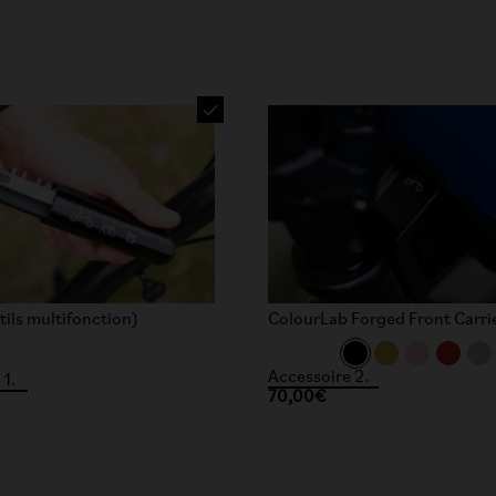
tils multifonction)
ColourLab Forged Front Carri
Accessoire 2.
 1.
70,00€