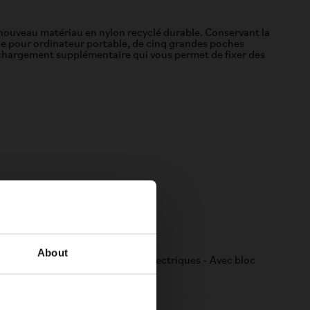
 nouveau matériau en nylon recyclé durable. Conservant la
e pour ordinateur portable, de cinq grandes poches
e chargement supplémentaire qui vous permet de fixer des
Compatibilité
About
Tous les vélos Brompton non électriques - Avec bloc
porte-bagages avant