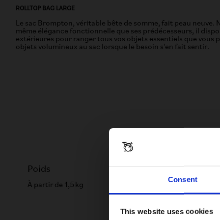
ROLLTOP BAG LARGE
Le sac Brompton, véritable bête de somme, fait peau neuve. N
même élégance fonctionnelle que ses prédécesseurs, il disp
extérieures pour ranger tous vos objets essentiels que vous 
objets volumineux au sac lorsque le besoin s'en fait sentir.
Poids
Consent
À partir de 1,5 kg
This website uses cookies