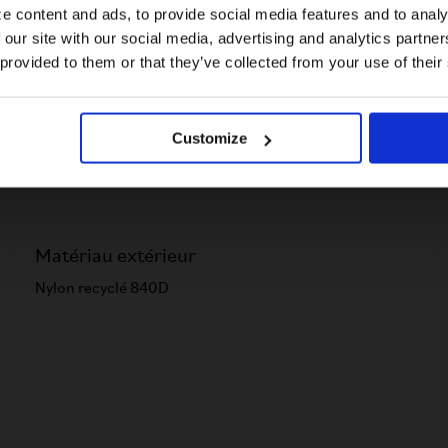
e content and ads, to provide social media features and to analy
Sangles
 our site with our social media, advertising and analytics partn
Bandoulière amovible
US website
 provided to them or that they’ve collected from your use of their
No, stay here
Zips
Customize
External zippered pocket
Matériau extérieur
Nylon recyclé 840D