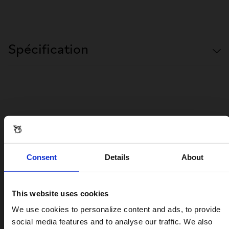
Spécification
Commentaires et questions
Consent
Details
About
BASKET BAG SMALL
This website uses cookies
Avis
Visiting from the United States?
We use cookies to personalize content and ads, to provide
social media features and to analyse our traffic. We also