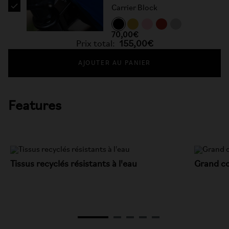
Carrier Block
70,00€
Prix total:
155,00€
AJOUTER AU PANIER
Features
Tissus recyclés résistants à l'eau
Grand co