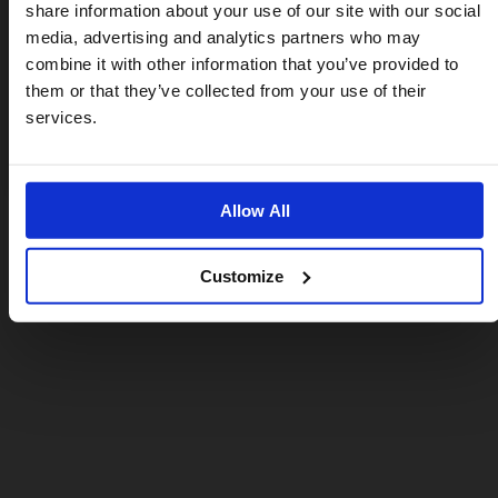
share information about your use of our site with our social
For a better experience, please visit our:
media, advertising and analytics partners who may
combine it with other information that you’ve provided to
them or that they’ve collected from your use of their
US website
services.
No, stay here
Allow All
Customize