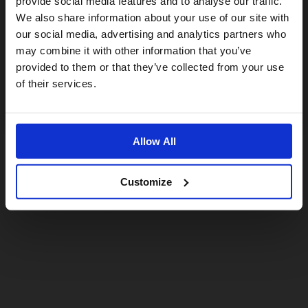
provide social media features and to analyse our traffic.
We also share information about your use of our site with
For a better experience, please visit our:
our social media, advertising and analytics partners who
may combine it with other information that you’ve
provided to them or that they’ve collected from your use
US website
of their services.
No, stay here
Allow All
Customize