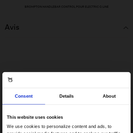
BROMPTON HANDLEBAR CONTROL POUR ELECTRIC G LINE
Avis
Consent
Details
About
This website uses cookies
Visiting from the United States?
We use cookies to personalize content and ads, to