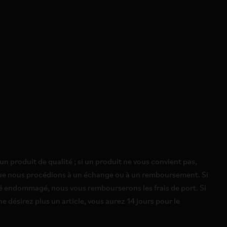
n produit de qualité ; si un produit ne vous convient pas,
 que nous procédions à un échange ou à un remboursement. Si
té endommagé, nous vous rembourserons les frais de port. Si
e désirez plus un article, vous aurez 14 jours pour le