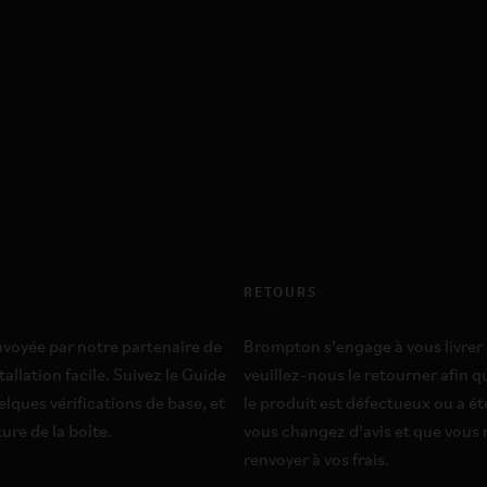
RETOURS
voyée par notre partenaire de
Brompton s’engage à vous livrer u
allation facile. Suivez le Guide
veuillez-nous le retourner afin
elques vérifications de base, et
le produit est défectueux ou a é
ure de la boîte.
vous changez d’avis et que vous n
renvoyer à vos frais.