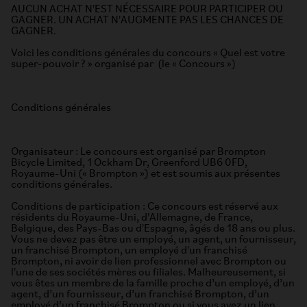
AUCUN ACHAT N'EST NÉCESSAIRE POUR PARTICIPER OU
GAGNER. UN ACHAT N'AUGMENTE PAS LES CHANCES DE
GAGNER.
Voici les conditions générales du concours « Quel est votre
super-pouvoir ? » organisé par (le « Concours »)
Conditions générales
Organisateur : Le concours est organisé par Brompton
Bicycle Limited, 1 Ockham Dr, Greenford UB6 0FD,
Royaume-Uni (« Brompton ») et est soumis aux présentes
conditions générales.
Conditions de participation : Ce concours est réservé aux
résidents du Royaume-Uni, d'Allemagne, de France,
Belgique, des Pays-Bas ou d'Espagne, âgés de 18 ans ou plus.
Vous ne devez pas être un employé, un agent, un fournisseur,
un franchisé Brompton, un employé d'un franchisé
Brompton, ni avoir de lien professionnel avec Brompton ou
l'une de ses sociétés mères ou filiales. Malheureusement, si
vous êtes un membre de la famille proche d’un employé, d’un
agent, d’un fournisseur, d’un franchisé Brompton, d’un
employé d’un franchisé Brompton ou si vous avez un lien