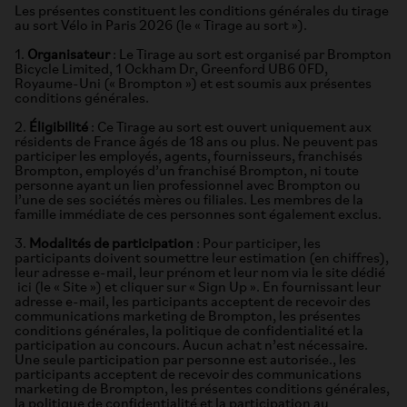
Les présentes constituent les conditions générales du tirage
au sort Vélo in Paris 2026 (le « Tirage au sort »).
1.
Organisateur
: Le Tirage au sort est organisé par Brompton
Bicycle Limited, 1 Ockham Dr, Greenford UB6 0FD,
Royaume-Uni (« Brompton ») et est soumis aux présentes
conditions générales.
2.
Éligibilité
: Ce Tirage au sort est ouvert uniquement aux
résidents de France âgés de 18 ans ou plus. Ne peuvent pas
participer les employés, agents, fournisseurs, franchisés
Brompton, employés d’un franchisé Brompton, ni toute
personne ayant un lien professionnel avec Brompton ou
l’une de ses sociétés mères ou filiales. Les membres de la
famille immédiate de ces personnes sont également exclus.
3.
Modalités de participation
: Pour participer, les
participants doivent soumettre leur estimation (en chiffres),
leur adresse e-mail, leur prénom et leur nom via le site dédié
ici (le « Site ») et cliquer sur « Sign Up ». En fournissant leur
adresse e-mail, les participants acceptent de recevoir des
communications marketing de Brompton, les présentes
conditions générales, la politique de confidentialité et la
participation au concours. Aucun achat n’est nécessaire.
Une seule participation par personne est autorisée., les
participants acceptent de recevoir des communications
marketing de Brompton, les présentes conditions générales,
la politique de confidentialité et la participation au