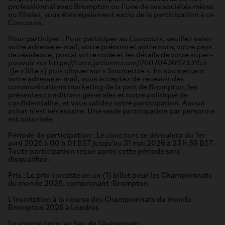
professionnel avec Brompton ou l’une de ses sociétés mères
ou filiales, vous êtes également exclu de la participation à ce
Concours.
Pour participer : Pour participer au Concours, veuillez saisir
votre adresse e-mail, votre prénom et votre nom, votre pays
de résidence, postal votre code et les détails de votre super-
pouvoir sur https://form.jotform.com/260704369233153
(le « Site ») puis cliquer sur « Soumettre ». En soumettant
votre adresse e-mail, vous acceptez de recevoir des
communications marketing de la part de Brompton, les
présentes conditions générales et notre politique de
confidentialité, et vous validez votre participation. Aucun
achat n'est nécessaire. Une seule participation par personne
est autorisée.
Période de participation : Le concours se déroulera du 1er
avril 2026 à 00 h 01 BST jusqu'au 31 mai 2026 à 23 h 59 BST.
Toute participation reçue après cette période sera
disqualifiée.
Prix : Le prix consiste en un (1) billet pour les Championnats
du monde 2026, comprenant :Brompton
L'inscription à la course des Championnats du monde
Brompton 2026 à Londres
Le voyage jusqu'au lieu de l'événement