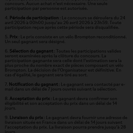
concours. Aucun achat n’est nécessaire. Une seule
participation par personne est autorisée.
4.
Période de participation
: Le concours se déroulera du 24
avril 2026 à 00h00 jusqu’au 26 avril 2026 à 23h59. Toute
participation reçue après cette période sera disqualifiée.
5.
Prix
: Le prix consiste en un vélo Brompton reconditionné.
Un seul gagnant sera désigné.
6.
Sélection du gagnant
: Toutes les participations valides
seront examinées après la clôture du concours. La
participation gagnante sera celle dont l’estimation sera la
plus proche du nombre exact de pièces composant un vélo
Brompton. La décision de l’Organisateur est définitive. En
cas d’égalité, le gagnant sera tiré au sort.
7.
Notification du gagnant
: Le gagnant sera contacté par e-
mail dans un délai de 7 jours ouvrés suivant la sélection.
8.
Acceptation du prix
: Le gagnant devra confirmer son
éligibilité et son acceptation du prix dans un délai de 14
jours.
9.
Livraison du prix
: Le gagnant devra fournir une adresse de
livraison située en France dans un délai de 14 jours suivant
l’acceptation du prix. La livraison pourra prendre jusqu’à 28
jours.