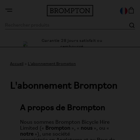
Garantie 28 jours satisfait ou
Des solutions de pai
remboursé
Accueil
>
L'abonnement Brompton
L'abonnement Brompton
A propos de Brompton
Nous sommes Brompton Bicycle Hire
Limited («
Brompton
», «
nous
», ou «
notre
»), une société