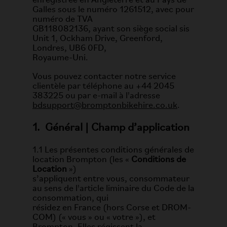
enregistrée en Angleterre et au Pays de
Galles sous le numéro 1261512, avec pour
numéro de TVA
GB118082136, ayant son siège social sis
Unit 1, Ockham Drive, Greenford,
Londres, UB6 0FD,
Royaume-Uni.
Vous pouvez contacter notre service
clientèle par téléphone au +44 2045
383225 ou par e-mail à l'adresse
bdsupport@bromptonbikehire.co.uk
.
1. Général | Champ d’application
1.1 Les présentes conditions générales de
location Brompton (les «
Conditions de
Location
»)
s’appliquent entre vous, consommateur
au sens de l'article liminaire du Code de la
consommation, qui
résidez en France (hors Corse et DROM-
COM) (« vous » ou « votre »), et