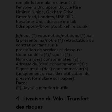
remplir le formulaire suivant et
l'envoyer à Brompton Bicycle Hire
Limited, Unit 1, Ockham Drive,
Greenford, Londres, UB6 0FD,
Royaume-Uni, addresse e-mail:
bdsupport@bromptonbikehire.co.uk
:
Je/nous (*) vous notifie/notifions (*) par
la présente ma/notre (*) rétractation du
contrat portant sur la
prestation de services ci-dessous :
Commandé le (*)/reçu le (*) :
Nom du (des) consommateur(s) :
Adresse du (des) consommateur(s) :
Signature du (des) consommateur(s)
(uniquement en cas de notification du
présent formulaire sur papier):
Date :
(*) Rayez la mention inutile
4. Livraison du Vélo | Transfert
des risques