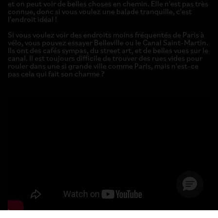
et on peut voir de belles choses en chemin. Elle n'est pas très
connue, donc si vous voulez une balade tranquille, c'est
l'endroit idéal !
Si vous voulez voir des endroits moins fréquentés de Paris à
vélo, vous pouvez essayer Belleville ou le Canal Saint-Martin.
Ils ont des cafés sympas, du street art, et de belles vues sur le
canal. Il est toujours difficile de trouver des rues vides pour
rouler dans une si grande ville comme Paris, mais n'est-ce
pas cela qui fait son charme ?