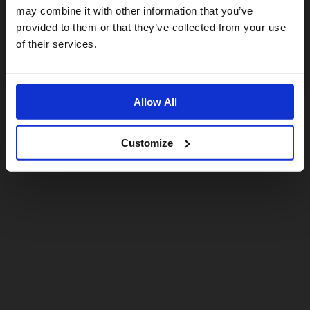
may combine it with other information that you’ve
provided to them or that they’ve collected from your use
US website
of their services.
No, stay here
Allow All
Customize