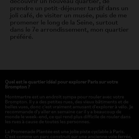
découvrir un nouveau quartier, de
prendre un petit-déjeuner tardif dans un
joli café, de visiter un musée, puis de me
promener le long de la Seine, surtout
dans le 7e arrondissement, mon quartier
préféré.
Quel est le quartier idéal pour explorer Paris sur votre
Brompton ?
Montmartre est un endroit sympa pour rouler avec votre
Brompton. Il y a des petites rues, des vieux bâtiments et de
belles vues, donc c'est vraiment amusant d'explorer à vélo. Je
recommande d'y aller en semaine car il y a beaucoup de
monde le week-end, ce qui rend plus difficile de rouler dans
les rues à cause de toutes les personnes.
La Promenade Plantée est une jolie piste cyclable à Paris.
C'est comme un parc construit sur une ancienne voie ferrée,