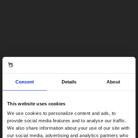
Consent
Details
About
This website uses cookies
Visiting from the United States?
We use cookies to personalize content and ads, to
provide social media features and to analyse our traffic.
We also share information about your use of our site with
For a better experience, please visit our:
our social media, advertising and analytics partners who