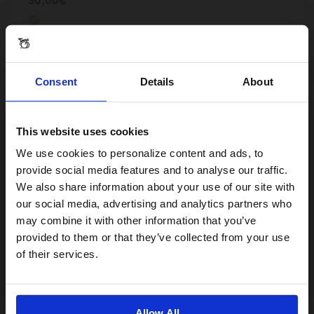
ÉPUISÉ
Consent
Details
About
This website uses cookies
Visiting from the United States?
We use cookies to personalize content and ads, to
provide social media features and to analyse our traffic.
We also share information about your use of our site with
For a better experience, please visit our:
our social media, advertising and analytics partners who
may combine it with other information that you’ve
provided to them or that they’ve collected from your use
US website
of their services.
Cloche Brompton Aluminium Noir
No, stay here
30,00€
Allow All